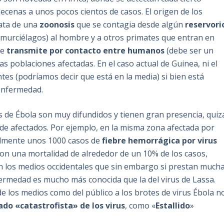
ecenas a unos pocos cientos de casos. El origen de los
rata de una
zoonosis
que se contagia desde algún
reservori
 murciélagos) al hombre y a otros primates que entran en
se
transmite por contacto entre humanos
(debe ser un
s poblaciones afectadas. En el caso actual de Guinea, ni el
tes (podríamos decir que está en la media) si bien está
enfermedad.
s de Ébola son muy difundidos y tienen gran presencia, quiz
 de afectados. Por ejemplo, en la misma zona afectada por
almente unos 1000 casos de
fiebre hemorrágica por virus
on una mortalidad de alrededor de un 10% de los casos,
n los medios occidentales que sin embargo si prestan much
ermedad es mucho más conocida que la del virus de Lassa.
e los medios como del público a los brotes de virus Ébola n
ado «catastrofista» de los virus
, como «
Estallido
»