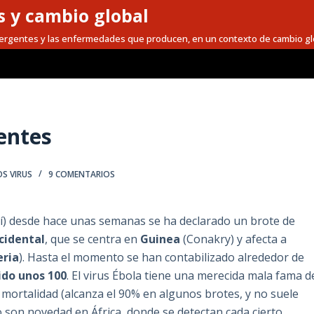
 y cambio global
mergentes y las enfermedades que producen, en un contexto de cambio gl
entes
S VIRUS
9 COMENTARIOS
quí) desde hace unas semanas se ha declarado un brote de
cidental
, que se centra en
Guinea
(Conakry) y afecta a
eria
). Hasta el momento se han contabilizado alrededor de
ido unos 100
. El virus Ébola tiene una merecida mala fama d
ta mortalidad (alcanza el 90% en algunos brotes, y no suele
o son novedad en África, donde se detectan cada cierto