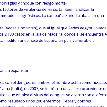
orragias y choque con riesgo mortal.
 factores de virulencia del virus; también, analizar la
os métodos diagnósticos. La compañía Sanofi trabaja en una
.
re (Aedes albopictus), que al igual que Aedes aegypti, puede
de 2.100 casos en la isla de Madeira, donde sí se encuentra A
enca mediterránea hace de España un país vulnerable a
ican su expansión
itudes con el dengue: en ambos, el hombre actúa como huéspe
ena (Italia), en 2007, se inició con un viajero procedente d
itos que emplea el virus del dengue- se aliaron con el efect
 como resultado unos 200 enfermos. Fiebre y dolores