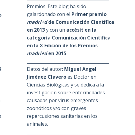
Premios: Este blog ha sido
galardonado con el
Primer premio
o
madri+d
de Comunicación Científica
en 2013
y con un
accésit en la
categoría Comunicación Científica
en la X Edición de los Premios
madri+d
en 2015
_______________________________________
á
Datos del autor:
Miguel Angel
Jiménez Clavero
es Doctor en
Ciencias Biológicas y se dedica a la
investigación sobre enfermedades
a
causadas por virus emergentes
zoonóticos y/o con graves
o
repercusiones sanitarias en los
animales.
________________________________________