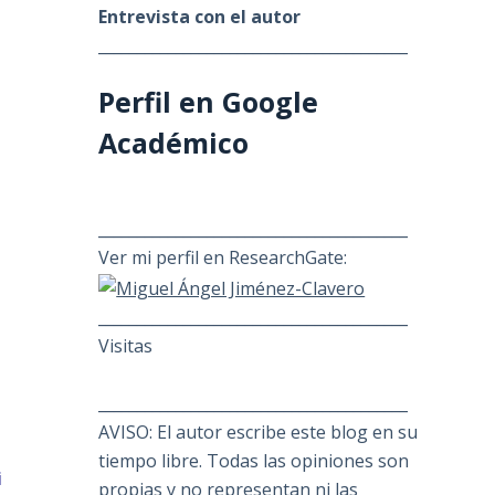
Entrevista con el autor
________________________________________
Perfil en Google
Académico
________________________________________
Ver mi perfil en ResearchGate:
________________________________________
Visitas
________________________________________
AVISO: El autor escribe este blog en su
tiempo libre. Todas las opiniones son
i
propias y no representan ni las