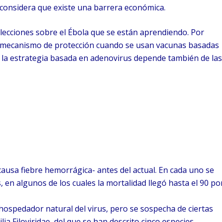
ra considera que existe una barrera económica.
 lecciones sobre el Ébola que se están aprendiendo. Por
n mecanismo de protección cuando se usan vacunas basadas
de la estrategia basada en adenovirus depende también de la
causa fiebre hemorrágica- antes del actual. En cada uno se
 en algunos de los cuales la mortalidad llegó hasta el 90 po
hospedador natural del virus, pero se sospecha de ciertas
lia Filoviridae, del que se han descrito cinco especies