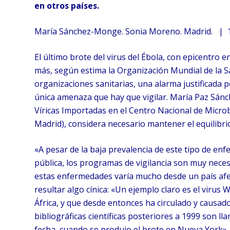
en otros países.
María Sánchez-Monge. Sonia Moreno. Madrid. | 1
El último brote del virus del Ébola, con epicentro 
más, según estima la Organización Mundial de la Sa
organizaciones sanitarias, una alarma justificada p
única amenaza que hay que vigilar. María Paz Sán
Víricas Importadas en el Centro Nacional de Microb
Madrid), considera necesario mantener el equilibrio
«A pesar de la baja prevalencia de este tipo de enf
pública, los programas de vigilancia son muy necesa
estas enfermedades varía mucho desde un país afec
resultar algo cínica: «Un ejemplo claro es el virus 
África, y que desde entonces ha circulado y causad
bibliográficas científicas posteriores a 1999 son 
fecha, cuando se produjo el brote en Nueva York».