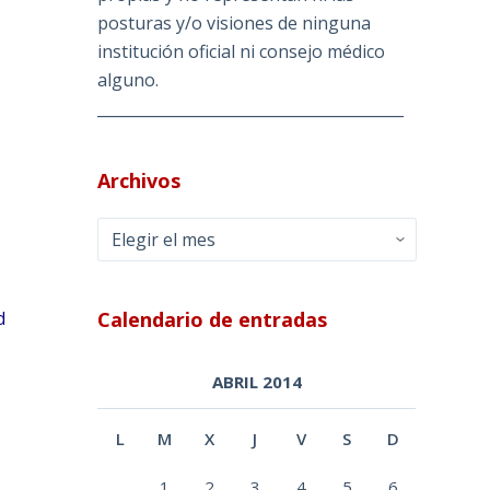
posturas y/o visiones de ninguna
institución oficial ni consejo médico
alguno.
________________________________________
Archivos
Archivos
Calendario de entradas
d
ABRIL 2014
L
M
X
J
V
S
D
1
2
3
4
5
6