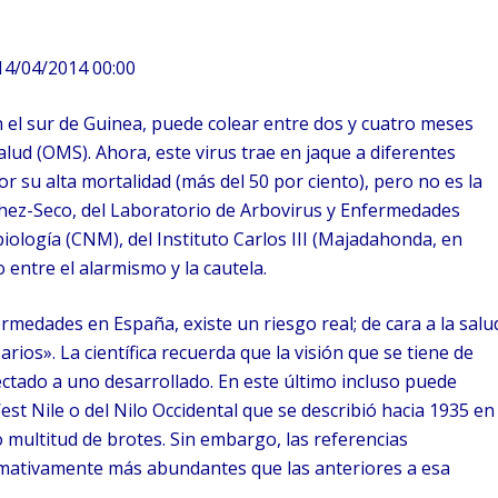
4/04/2014 00:00
en el sur de Guinea, puede colear entre dos y cuatro meses
lud (OMS). Ahora, este virus trae en jaque a diferentes
or su alta mortalidad (más del 50 por ciento), pero no es la
chez-Seco, del Laboratorio de Arbovirus y Enfermedades
iología (CNM), del Instituto Carlos III (Majadahonda, en
 entre el alarmismo y la cautela.
ermedades en España, existe un riesgo real; de cara a la salu
rios». La científica recuerda que la visión que se tiene de
tado a uno desarrollado. En este último incluso puede
West Nile o del Nilo Occidental que se describió hacia 1935 en
o multitud de brotes. Sin embargo, las referencias
llamativamente más abundantes que las anteriores a esa