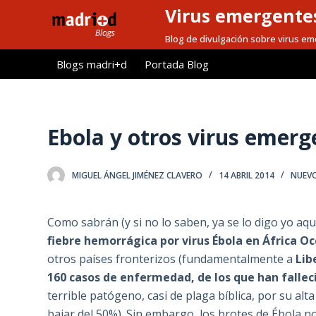
Virus emergentes
S
a
Blog de divulgación sobre virus e
l
Blogs madri+d
Portada Blog
t
a
r
a
Ebola y otros virus emerg
l
c
MIGUEL ÁNGEL JIMÉNEZ CLAVERO
14 ABRIL 2014
NUEVO
o
n
t
Como sabrán (y si no lo saben, ya se lo digo yo a
e
fiebre hemorrágica por virus Ébola en África Oc
n
otros países fronterizos (fundamentalmente a
Lib
i
160 casos de enfermedad, de los que han fallec
d
terrible patógeno, casi de plaga bíblica, por su al
o
bajar del 50%). Sin embargo, los brotes de Ébola n