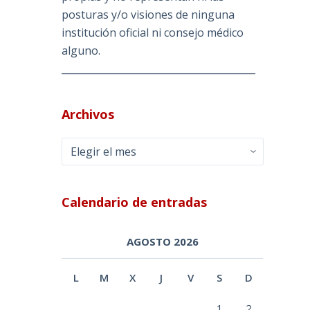
posturas y/o visiones de ninguna
institución oficial ni consejo médico
alguno.
________________________________________
Archivos
Archivos
Calendario de entradas
AGOSTO 2026
L
M
X
J
V
S
D
1
2