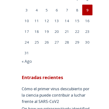
3
4
5
6
7
8
9
10
11
12
13
14
15
16
17
18
19
20
21
22
23
24
25
26
27
28
29
30
31
« Ago
Entradas recientes
Cómo el primer virus descubierto por
la ciencia puede contribuir a luchar
frente al SARS-CoV2
On how we retrospectively identified