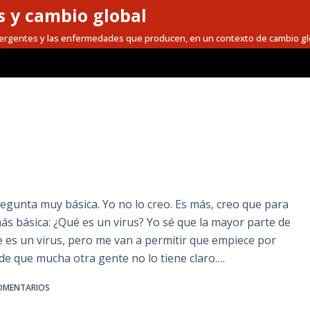
 y cambio global
mergentes y las enfermedades que producen, en un contexto de cambio gl
regunta muy básica. Yo no lo creo. Es más, creo que para
ás básica: ¿Qué es un virus? Yo sé que la mayor parte de
e es un virus, pero me van a permitir que empiece por
de que mucha otra gente no lo tiene claro.…
OMENTARIOS