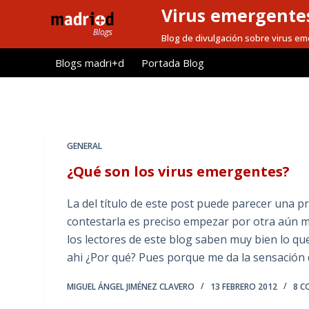
Virus emergentes
S
a
Blog de divulgación sobre virus e
l
Blogs madri+d
Portada Blog
t
a
r
a
l
GENERAL
c
¿Qué son los virus emergentes?
o
n
La del título de este post puede parecer una p
t
contestarla es preciso empezar por otra aún m
e
los lectores de este blog saben muy bien lo qu
n
ahi ¿Por qué? Pues porque me da la sensación 
i
d
MIGUEL ÁNGEL JIMÉNEZ CLAVERO
13 FEBRERO 2012
8 C
o