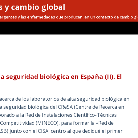
 y cambio global
mergentes y las enfermedades que producen, en un contexto de cambio gl
a seguridad biológica en España (II). El
acerca de los laboratorios de alta seguridad biológica en
lta seguridad biológica del CReSA (Centre de Recerca en
orado a la Red de Instalaciones Científico-Técnicas
y Competitividad (MINECO), para formar la «Red de
SB) junto con el CISA, centro al que dediqué el primer