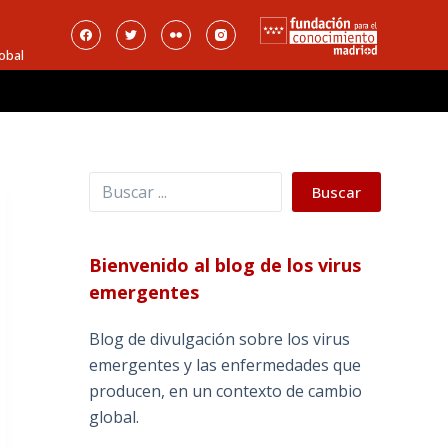
obal
Buscar
Buscar
Bienvenido al blog de los virus
emergentes
Blog de divulgación sobre los virus
emergentes y las enfermedades que
producen, en un contexto de cambio
global.
_______________________________________