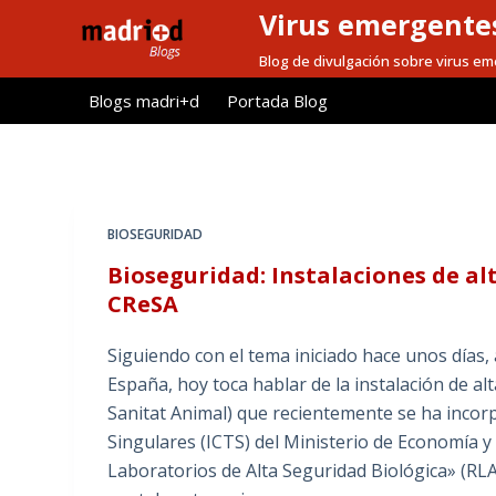
Virus emergentes
S
a
Blog de divulgación sobre virus e
l
Blogs madri+d
Portada Blog
t
a
r
a
l
BIOSEGURIDAD
c
Bioseguridad: Instalaciones de alt
o
CReSA
n
t
Siguiendo con el tema iniciado hace unos días, 
e
España, hoy toca hablar de la instalación de a
n
Sanitat Animal) que recientemente se ha incorp
i
Singulares (ICTS) del Ministerio de Economía 
d
Laboratorios de Alta Seguridad Biológica» (RLA
o