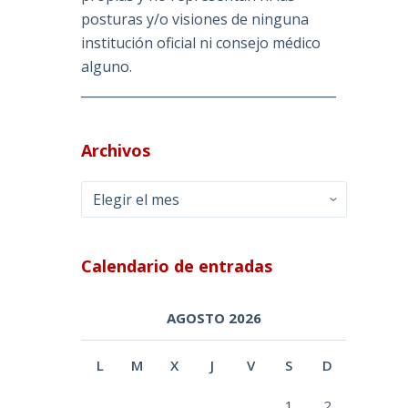
posturas y/o visiones de ninguna
institución oficial ni consejo médico
alguno.
________________________________________
Archivos
Archivos
Calendario de entradas
AGOSTO 2026
L
M
X
J
V
S
D
1
2