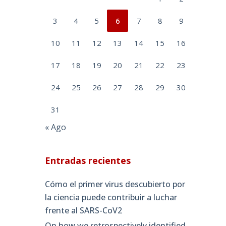
3
4
5
6
7
8
9
10
11
12
13
14
15
16
17
18
19
20
21
22
23
24
25
26
27
28
29
30
31
« Ago
Entradas recientes
Cómo el primer virus descubierto por
la ciencia puede contribuir a luchar
frente al SARS-CoV2
On how we retrospectively identified