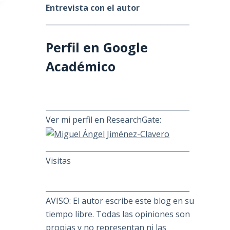
Entrevista con el autor
________________________________________
Perfil en Google
Académico
________________________________________
Ver mi perfil en ResearchGate:
________________________________________
Visitas
________________________________________
AVISO: El autor escribe este blog en su
tiempo libre. Todas las opiniones son
propias y no representan ni las