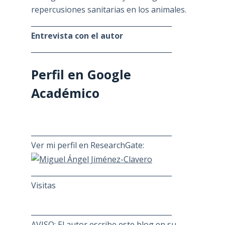
repercusiones sanitarias en los animales.
________________________________________
Entrevista con el autor
________________________________________
Perfil en Google
Académico
________________________________________
Ver mi perfil en ResearchGate:
________________________________________
Visitas
________________________________________
AVISO: El autor escribe este blog en su