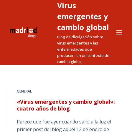
Virus
S
a
emergentes y
l
cambio global
t
Blog de divulgación sobre
a
virus emergentes y las
r
enfermedades que
a
producen, en un contexto de
l
cambio global
c
o
n
t
GENERAL
e
«Virus emergentes y cambio global»:
n
cuatro años de blog
i
Parece que fue ayer cuando salió a la luz el
d
primer post del blog aquel 12 de enero de
o