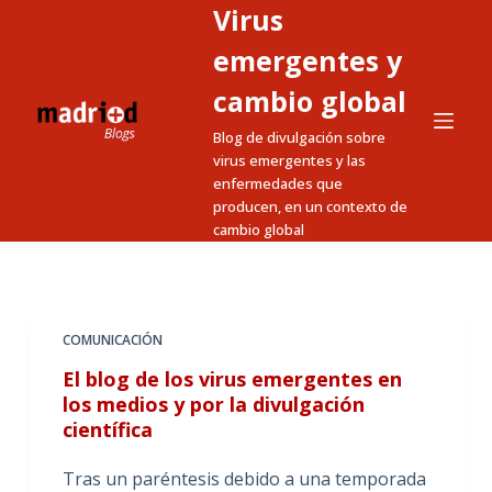
Virus
S
a
emergentes y
l
cambio global
t
Blog de divulgación sobre
a
virus emergentes y las
r
enfermedades que
a
producen, en un contexto de
l
cambio global
c
o
n
t
COMUNICACIÓN
e
El blog de los virus emergentes en
n
los medios y por la divulgación
i
científica
d
Tras un paréntesis debido a una temporada
o