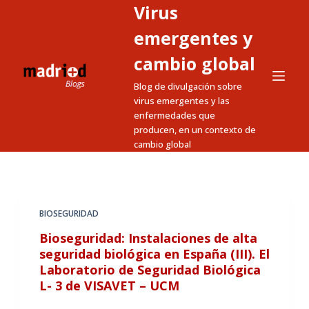
Virus
S
a
emergentes y
l
cambio global
t
Blog de divulgación sobre
a
virus emergentes y las
r
enfermedades que
a
producen, en un contexto de
l
cambio global
c
o
n
t
BIOSEGURIDAD
e
Bioseguridad: Instalaciones de alta
n
seguridad biológica en España (III). El
i
Laboratorio de Seguridad Biológica
L- 3 de VISAVET – UCM
d
o