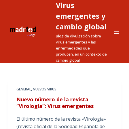
Virus
S
a
emergentes y
l
cambio global
t
Blog de divulgación sobre
a
virus emergentes y las
r
enfermedades que
a
producen, en un contexto de
l
cambio global
c
o
n
t
GENERAL
,
NUEVOS VIRUS
e
Nuevo número de la revista
n
“Virología”: Virus emergentes
i
El último número de la revista «Virología»
d
(revista oficial de la Sociedad Española de
o