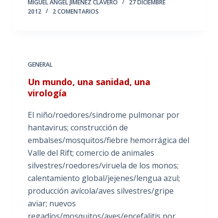
MIGUEL ÁNGEL JIMÉNEZ CLAVERO
27 DICIEMBRE
2012
2 COMENTARIOS
GENERAL
Un mundo, una sanidad, una
virología
El niño/roedores/sindrome pulmonar por
hantavirus; construcción de
embalses/mosquitos/fiebre hemorrágica del
Valle del Rift; comercio de animales
silvestres/roedores/viruela de los monos;
calentamiento global/jejenes/lengua azul;
producción avícola/aves silvestres/gripe
aviar; nuevos
regadíos/mosquitos/aves/encefalitis por