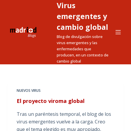
Virus
S
a
emergentes y
l
cambio global
t
Blog de divulgación sobre
a
virus emergentes y las
r
enfermedades que
a
producen, en un contexto de
l
cambio global
c
o
n
t
NUEVOS VIRUS
e
El proyecto viroma global
n
i
Tras un paréntesis temporal, el blog de los
d
virus emergentes vuelve a la carga. Creo
o
que el tema elegido es muy apropiado,