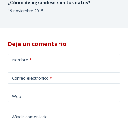
¿Cómo de «grandes» son tus datos?
19 noviembre 2015
Deja un comentario
A
Nombre
*
l
t
Correo electrónico
*
e
r
n
Web
a
t
Añadir comentario
i
v