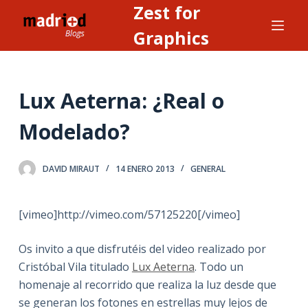
Zest for
S
a
Graphics
l
t
a
Lux Aeterna: ¿Real o
r
a
Modelado?
l
c
DAVID MIRAUT
14 ENERO 2013
GENERAL
o
n
t
[vimeo]http://vimeo.com/57125220[/vimeo]
e
n
Os invito a que disfrutéis del video realizado por
i
Cristóbal Vila titulado
Lux Aeterna
. Todo un
d
homenaje al recorrido que realiza la luz desde que
o
se generan los fotones en estrellas muy lejos de