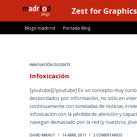
S
Zest for Graphics
a
l
Blogs madri+d
Portada Blog
t
a
r
a
l
INNOVACIÓN DOCENTE
c
Infoxicación
o
n
[youtube][/youtube] Es un concepto muy curios
t
desbordados por información, no sólo en inte
e
continuamente con toneladas de noticias irrelev
n
infoxicación con la pérdida de atención y capa
i
navegan demasiado por la red (y nuestros jóven
d
o
DAVID MIRAUT
14 ABRIL 2011
2 COMENTARIOS