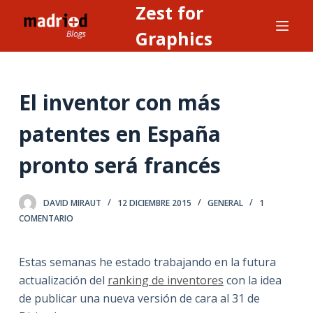
Zest for
S
a
Graphics
l
t
a
El inventor con más
r
a
patentes en España
l
pronto será francés
c
o
n
DAVID MIRAUT
12 DICIEMBRE 2015
GENERAL
1
t
COMENTARIO
e
n
Estas semanas he estado trabajando en la futura
i
actualización del
ranking de inventores
con la idea
d
de publicar una nueva versión de cara al 31 de
o