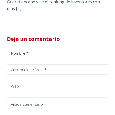
Gueret encabezase el ranking de inventores con
más […]
Deja un comentario
A
Nombre
*
l
t
Correo electrónico
*
e
r
n
Web
a
t
Añadir comentario
i
v