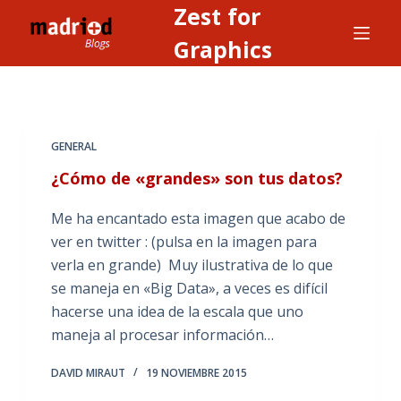
Zest for
S
a
Graphics
l
t
a
r
GENERAL
a
¿Cómo de «grandes» son tus datos?
l
c
Me ha encantado esta imagen que acabo de
o
ver en twitter : (pulsa en la imagen para
n
verla en grande) Muy ilustrativa de lo que
t
se maneja en «Big Data», a veces es difícil
e
hacerse una idea de la escala que uno
n
maneja al procesar información…
i
d
DAVID MIRAUT
19 NOVIEMBRE 2015
o