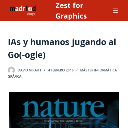
Zest for
S
a
Graphics
l
t
a
IAs y humanos jugando al
r
a
Go(-ogle)
l
c
DAVID MIRAUT
4 FEBRERO 2016
MÁSTER INFORMÁTICA
o
GRÁFICA
n
t
e
n
i
d
o