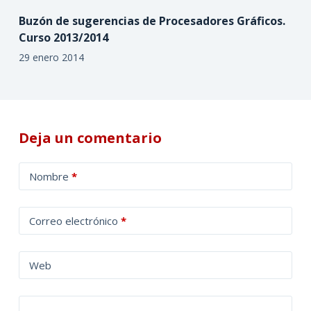
Buzón de sugerencias de Procesadores Gráficos.
Curso 2013/2014
29 enero 2014
Deja un comentario
A
Nombre
*
l
t
Correo electrónico
*
e
r
n
Web
a
t