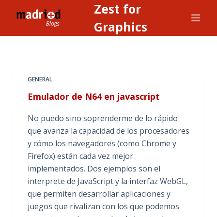
Zest for
S
a
Graphics
l
t
a
r
GENERAL
a
Emulador de N64 en javascript
l
c
No puedo sino soprenderme de lo rápido
o
que avanza la capacidad de los procesadores
n
y cómo los navegadores (como Chrome y
t
Firefox) están cada vez mejor
e
implementados. Dos ejemplos son el
n
interprete de JavaScript y la interfaz WebGL,
i
que permiten desarrollar aplicaciones y
d
juegos que rivalizan con los que podemos
o