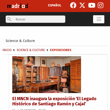
Skip to main content
ESPAÑOL
Search
Secondary breadcrumb
Science & Culture
Breadcrumb
INICIO
SCIENCE & CULTURE
EXPOSICIONES
El MNCN inaugura la exposición ‘El Legado
Histórico de Santiago Ramón y Cajal’