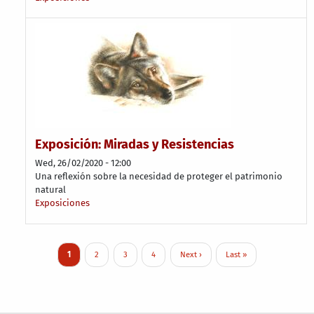
Exposición: Miradas y Resistencias
Wed, 26/02/2020 - 12:00
Una reflexión sobre la necesidad de proteger el patrimonio
natural
Exposiciones
Pagination
Current page
Page
Page
Page
Next page
Last page
1
2
3
4
Next ›
Last »