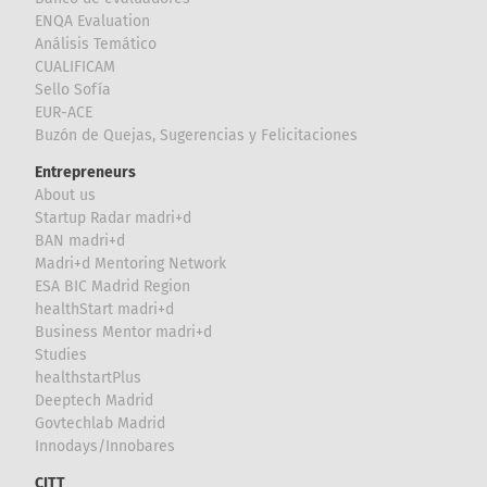
ENQA Evaluation
Análisis Temático
CUALIFICAM
Sello Sofía
EUR-ACE
Buzón de Quejas, Sugerencias y Felicitaciones
Entrepreneurs
About us
Startup Radar madri+d
BAN madri+d
Madri+d Mentoring Network
ESA BIC Madrid Region
healthStart madri+d
Business Mentor madri+d
Studies
healthstartPlus
Deeptech Madrid
Govtechlab Madrid
Innodays/Innobares
CITT