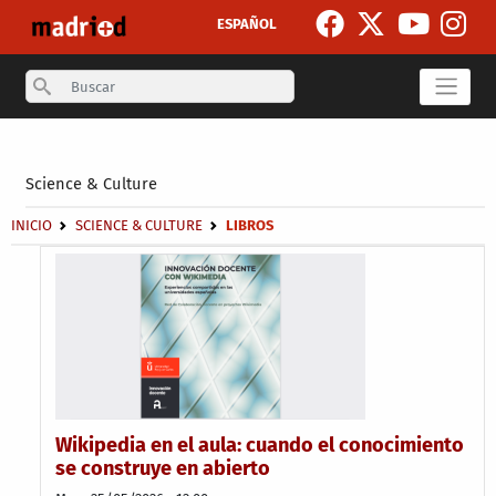
Skip to main content
ESPAÑOL
Search
Secondary breadcrumb
Science & Culture
Breadcrumb
INICIO
SCIENCE & CULTURE
LIBROS
Wikipedia en el aula: cuando el conocimiento
se construye en abierto