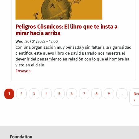
Peligros Cósmicos: El libro que te insta a
mirar hacia arriba
Wed, 26/01/2022 - 12:00
Con una organización muy pensada y sin faltar a la rigurosidad
científica, este nuevo libro de David Barrado nos muestra el
devenir del pensamiento en relación con lo que el hombre ha
visto en el cielo
Ensayos
Pagination
Current page
Page
Page
Page
Page
Page
Page
Page
Page
Nex
1
2
3
4
5
6
7
8
9
…
Ne
›
Foundation