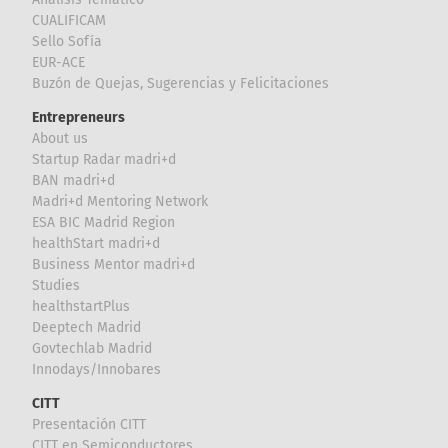
CUALIFICAM
Sello Sofía
EUR-ACE
Buzón de Quejas, Sugerencias y Felicitaciones
Entrepreneurs
About us
Startup Radar madri+d
BAN madri+d
Madri+d Mentoring Network
ESA BIC Madrid Region
healthStart madri+d
Business Mentor madri+d
Studies
healthstartPlus
Deeptech Madrid
Govtechlab Madrid
Innodays/Innobares
CITT
Presentación CITT
CITT en Semiconductores