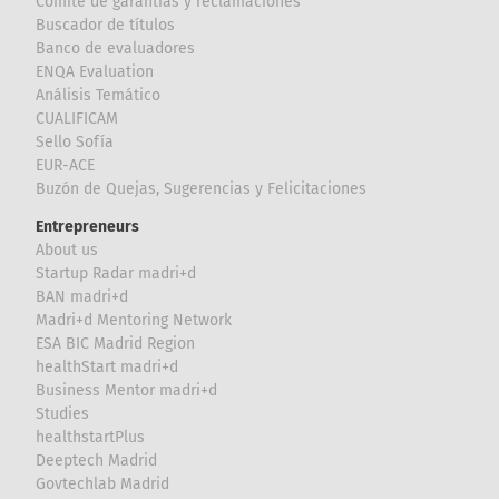
Comité de garantías y reclamaciones
Buscador de títulos
Banco de evaluadores
ENQA Evaluation
Análisis Temático
CUALIFICAM
Sello Sofía
EUR-ACE
Buzón de Quejas, Sugerencias y Felicitaciones
Entrepreneurs
About us
Startup Radar madri+d
BAN madri+d
Madri+d Mentoring Network
ESA BIC Madrid Region
healthStart madri+d
Business Mentor madri+d
Studies
healthstartPlus
Deeptech Madrid
Govtechlab Madrid