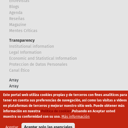
Entrevistas
Blogs
Agenda
Reseñas
Magazine
Mentes Críticas
Transparency
Institutional information
Legal Information
Economic and Statistical Information
Proteccion de Datos Personales
Canal Ético
Array
Array
Este portal web utiliza cookies propias y de terceros con fines analíticos para
Footer
tener en cuenta sus preferencias de navegación, así como las visitas a vídeos
Canal Ético
eduroam
Mapa Web
en plataformas de terceros y mejorar nuestro sitio web. Puede obtener más
información en nuestra
Política de cookies
.
Pulsando en Aceptar usted
Política privacidad
Política de cookies
Aviso legal
Más información
muestra su conformidad con su uso.
Aceptar
Aceptar solo las esenciales