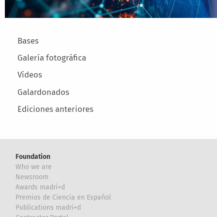
Main menu
Bases
Galería fotográfica
Vídeos
Galardonados
Ediciones anteriores
Foundation
Who we are
Newsroom
Awards madri+d
Premios de Ciencia en Español
Publications madri+d