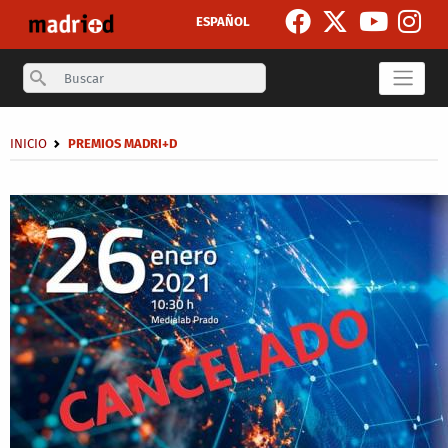
Skip to main content
ESPAÑOL
Search
Breadcrumb
INICIO
PREMIOS MADRI+D
Secondary breadcrumb