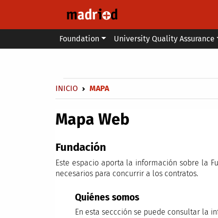
Skip to main content
Main menu
Foundation
University Quality Assurance
Secondary breadcrumb
Breadcrumb
INICIO
MAPA
Mapa Web
Fundación
Este espacio aporta la información sobre la F
necesarios para concurrir a los contratos.
Quiénes somos
En esta seccción se puede consultar la in