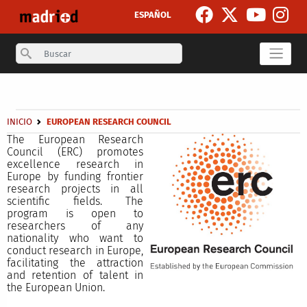
Skip to main content
ESPAÑOL
Search
Secondary breadcrumb
Breadcrumb
INICIO
EUROPEAN RESEARCH COUNCIL
The European Research
Council (ERC) promotes
excellence research in
Europe by funding frontier
research projects in all
scientific fields. The
program is open to
researchers of any
nationality who want to
conduct research in Europe,
facilitating the attraction
and retention of talent in
the European Union.