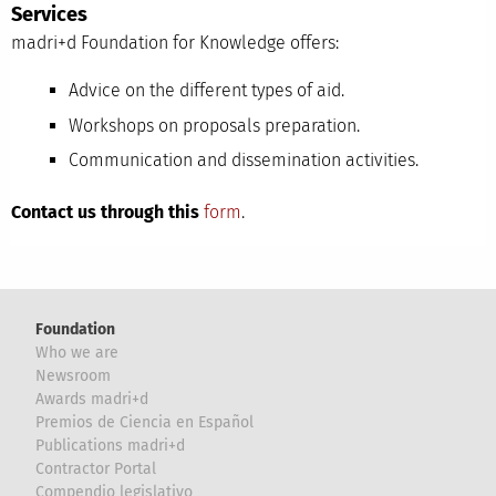
Services
madri+d Foundation for Knowledge offers:
Advice on the different types of aid.
Workshops on proposals preparation.
Communication and dissemination activities.
Contact us through this
form
.
Foundation
Who we are
Newsroom
Awards madri+d
Premios de Ciencia en Español
Publications madri+d
Contractor Portal
Compendio legislativo