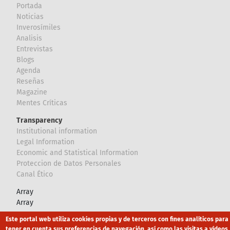
Portada
Noticias
Inverosímiles
Analisis
Entrevistas
Blogs
Agenda
Reseñas
Magazine
Mentes Críticas
Transparency
Institutional information
Legal Information
Economic and Statistical Information
Proteccion de Datos Personales
Canal Ético
Array
Array
Este portal web utiliza cookies propias y de terceros con fines analíticos para
Footer
tener en cuenta sus preferencias de navegación, así como las visitas a vídeos