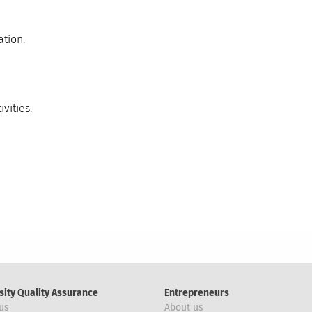
tion.
vities.
sity Quality Assurance
Entrepreneurs
us
About us