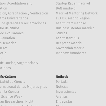
tion, Acreditation and
Startup Radar madri+d
ation
BAN madri+d
ción, Acreditación y Verificación
Madri+d Mentoring Network
tros Universitarios
ESA BIC Madrid Region
 de garantías y reclamaciones
healthStart madri+d
or de títulos
Business Mentor madri+d
de evaluadores
Studies
valuation
healthstartPlus
is Temático
Deeptech Madrid
FICAM
Govtechlab Madrid
Sofía
Innodays/Innobares
CE
de Quejas, Sugerencias y
taciones
ific-Culture
Notiweb
Madrid es Ciencia
Portada
ternacional de las Mujeres y las
Noticias
en la Ciencia
Inverosímiles
d Science Week
Analisis
an Researchers' Night
Entrevistas