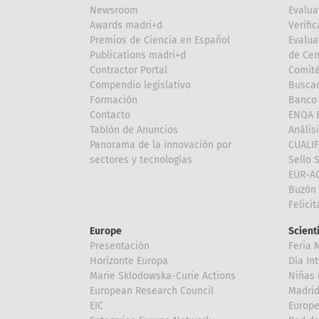
Newsroom
Evalua
Awards madri+d
Verific
Premios de Ciencia en Español
Evalua
Publications madri+d
de Cen
Contractor Portal
Comité
Compendio legislativo
Buscad
Formación
Banco 
Contacto
ENQA E
Tablón de Anuncios
Anális
Panorama de la innovación por
CUALI
sectores y tecnologías
Sello 
EUR-A
Buzón 
Felici
Europe
Scient
Presentación
Feria 
Horizonte Europa
Día In
Marie Sklodowska-Curie Actions
Niñas 
European Research Council
Madri
EIC
Europe