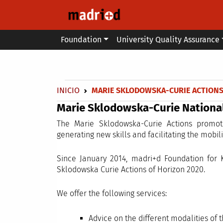
Skip to main content
Main menu
Foundation
University Quality Assurance
Secondary breadcrumb
Breadcrumb
INICIO
MARIE SKLODOWSKA-CURIE ACTION
Marie Sklodowska-Curie National
The Marie Sklodowska-Curie Actions promo
generating new skills and facilitating the mobili
Since January 2014, madri+d Foundation for 
Sklodowska Curie Actions of Horizon 2020.
We offer the following services:
Advice on the different modalities of 