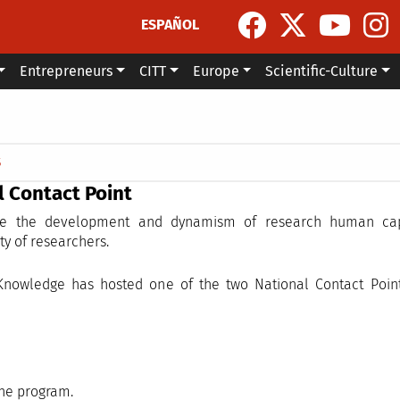
ESPAÑOL
Entrepreneurs
CITT
Europe
Scientific-Culture
S
 Contact Point
te the development and dynamism of research human capi
ty of researchers.
Knowledge has hosted one of the two National Contact Point
the program.