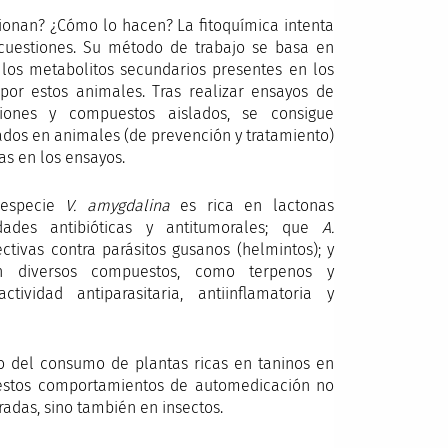
ionan? ¿Cómo lo hacen? La fitoquímica intenta
s cuestiones. Su método de trabajo se basa en
ar los metabolitos secundarios presentes en los
por estos animales. Tras realizar ensayos de
cciones y compuestos aislados, se consigue
dos en animales (de prevención y tratamiento)
as en los ensayos.
 especie
V. amygdalina
es rica en lactonas
edades antibióticas y antitumorales; que
A.
ctivas contra parásitos gusanos (helmintos); y
diversos compuestos, como terpenos y
ividad antiparasitaria, antiinflamatoria y
o del consumo de plantas ricas en taninos en
 estos comportamientos de automedicación no
radas, sino también en insectos.