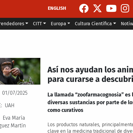
ENGLISH
rendedores
CITT
Europa
Cultura Científica
Noti
Así nos ayudan los ani
para curarse a descubr
01/07/2025
La llamada “zoofarmacognosia” es la
diversas sustancias por parte de lo
E
UAH
como curativos
Eva María
Los productos naturales, principalment
uez Martín
clave en la medicina tradicional de dive