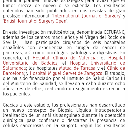
permitirá plantear nuevas estrategias para evitar que el
tumor crezca de nuevo o se extienda. Los resultados
obtenidos han sido publicados en dos revistas de gran
prestigio internacional: '
International Journal of Surgery
' y
'
British Journal of Surgery Open
'.
En esta investigación multicéntrica, denominada CETUPANC,
además de los centros madrileños y el Virgen del Rocío de
Sevilla, han participado cirujanos de seis hospitales
españoles con experiencia en cirugía de cáncer de
páncreas, así como oncólogos, patólogos y digestivos. En
concreto, el
Hospital Clínico de Valencia
; el
Hospital
Universitario de Badajoz
; el
Hospital Universitario de
Salamanca
; los hospitales
Mutua de Tarrasa
y el
Clínic de
Barcelona
; y
Hospital Miguel Servet de Zaragoza
. El trabajo,
que ha sido financiado por el Instituto de Salud Carlos III
del Ministerio de Sanidad, se llevado a cabo durante ocho
años; tres de ellos, realizando un seguimiento estrecho a
los pacientes.
Gracias a este estudio, los profesionales han desarrollado
un nuevo concepto de Biopsia Líquida Intraoperatoria
(realización de un análisis sanguíneo durante la operación
quirúrgica para confirmar o descartar la presencia de
células cancerosas en la sangre). Según los resultados