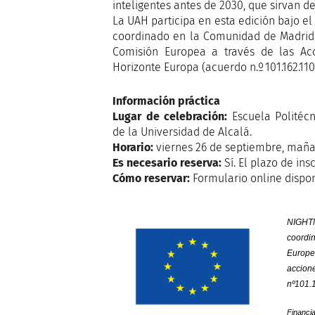
inteligentes antes de 2030, que sirvan d
La UAH participa en esta edición bajo e
coordinado en la Comunidad de Madrid 
Comisión Europea a través de las Ac
Horizonte Europa (acuerdo n.º 101.162.110
Información práctica
Lugar de celebración:
Escuela Politécn
de la Universidad de Alcalá.
Horario:
viernes 26 de septiembre, mañ
Es necesario reserva:
Sí. El plazo de in
Cómo reservar:
Formulario online dispo
NIGHT
coordi
Europ
accion
nº101.
Financi