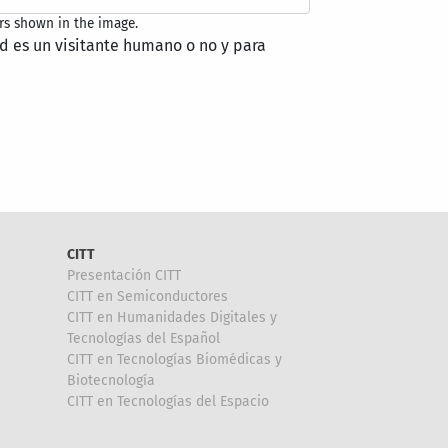
rs shown in the image.
ed es un visitante humano o no y para
CITT
Presentación CITT
CITT en Semiconductores
CITT en Humanidades Digitales y
Tecnologías del Español
CITT en Tecnologías Biomédicas y
Biotecnología
CITT en Tecnologías del Espacio