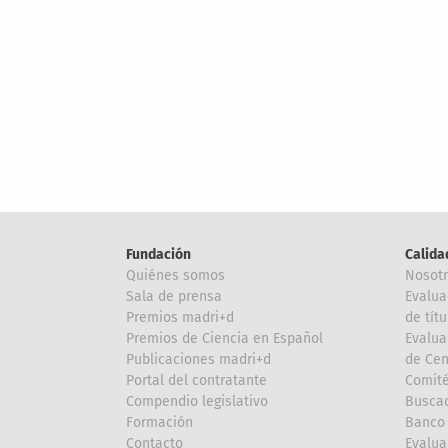
Fundación
Calida
Quiénes somos
Nosot
Sala de prensa
Evalua
Premios madri+d
de títu
Premios de Ciencia en Español
Evalua
Publicaciones madri+d
de Cen
Portal del contratante
Comité
Compendio legislativo
Buscad
Formación
Banco 
Contacto
Evalua