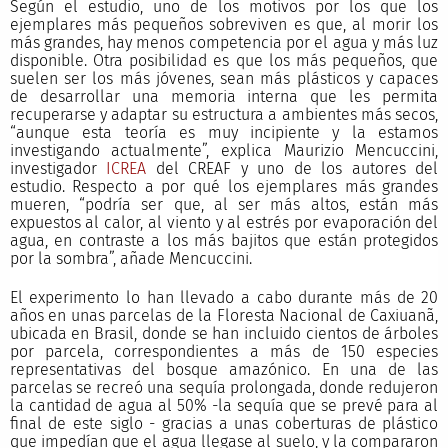
Según el estudio, uno de los motivos por los que los
ejemplares más pequeños sobreviven es que, al morir los
más grandes, hay menos competencia por el agua y más luz
disponible. Otra posibilidad es que los más pequeños, que
suelen ser los más jóvenes, sean más plásticos y capaces
de desarrollar una memoria interna que les permita
recuperarse y adaptar su estructura a ambientes más secos,
“aunque esta teoría es muy incipiente y la estamos
investigando actualmente”, explica Maurizio Mencuccini,
investigador
ICREA
del CREAF y uno de los autores del
estudio. Respecto a por qué los ejemplares más grandes
mueren, “podría ser que, al ser más altos, están más
expuestos al calor, al viento y al estrés por evaporación del
agua, en contraste a los más bajitos que están protegidos
por la sombra”, añade Mencuccini.
El experimento lo han llevado a cabo durante más de 20
años en unas parcelas de la Floresta Nacional de Caxiuanã,
ubicada en Brasil, donde se han incluido cientos de árboles
por parcela, correspondientes a más de 150 especies
representativas del bosque amazónico. En una de las
parcelas se recreó una sequía prolongada, donde redujeron
la cantidad de agua al 50% -la sequía que se prevé para al
final de este siglo - gracias a unas coberturas de plástico
que impedían que el agua llegase al suelo, y la compararon