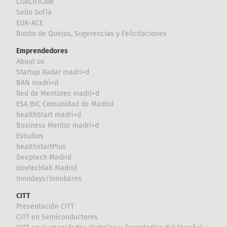
CUALIFICAM
Sello Sofía
EUR-ACE
Buzón de Quejas, Sugerencias y Felicitaciones
Emprendedores
About us
Startup Radar madri+d
BAN madri+d
Red de Mentores madri+d
ESA BIC Comunidad de Madrid
healthStart madri+d
Business Mentor madri+d
Estudios
healthstartPlus
Deeptech Madrid
Govtechlab Madrid
Innodays/Innobares
CITT
Presentación CITT
CITT en Semiconductores