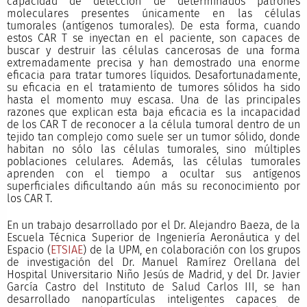
capacidad de detección de determinados patrones
moleculares presentes únicamente en las células
tumorales (antígenos tumorales). De esta forma, cuando
estos CAR T se inyectan en el paciente, son capaces de
buscar y destruir las células cancerosas de una forma
extremadamente precisa y han demostrado una enorme
eficacia para tratar tumores líquidos. Desafortunadamente,
su eficacia en el tratamiento de tumores sólidos ha sido
hasta el momento muy escasa. Una de las principales
razones que explican esta baja eficacia es la incapacidad
de los CAR T de reconocer a la célula tumoral dentro de un
tejido tan complejo como suele ser un tumor sólido, donde
habitan no sólo las células tumorales, sino múltiples
poblaciones celulares. Además, las células tumorales
aprenden con el tiempo a ocultar sus antígenos
superficiales dificultando aún más su reconocimiento por
los CAR T.
En un trabajo desarrollado por el Dr. Alejandro Baeza, de la
Escuela Técnica Superior de Ingeniería Aeronáutica y del
Espacio (
ETSIAE
) de la UPM, en colaboración con los grupos
de investigación del Dr. Manuel Ramírez Orellana del
Hospital Universitario Niño Jesús de Madrid, y del Dr. Javier
García Castro del Instituto de Salud Carlos III, se han
desarrollado nanopartículas inteligentes capaces de