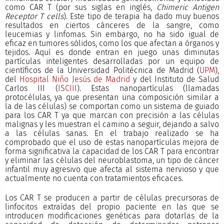
como CAR T (por sus siglas en inglés,
Chimeric Antigen
Receptor T cells
). Este tipo de terapia ha dado muy buenos
resultados en ciertos cánceres de la sangre, como
leucemias y linfomas. Sin embargo, no ha sido igual de
eficaz en tumores sólidos, como los que afectan a órganos y
tejidos. Aquí es donde entran en juego unas diminutas
partículas inteligentes desarrolladas por un equipo de
científicos de la Universidad Politécnica de Madrid (
UPM
),
del
Hospital Niño Jesús de Madrid
y del Instituto de Salud
Carlos III (
ISCIII
). Estas nanopartículas (llamadas
protocélulas, ya que presentan una composición similar a
la de las células) se comportan como un sistema de guiado
para los CAR T ya que marcan con precisión a las células
malignas y les muestran el camino a seguir, dejando a salvo
a las células sanas. En el trabajo realizado se ha
comprobado que el uso de estas nanopartículas mejora de
forma significativa la capacidad de los CAR T para encontrar
y eliminar las células del neuroblastoma, un tipo de cáncer
infantil muy agresivo que afecta al sistema nervioso y que
actualmente no cuenta con tratamientos eficaces.
Los CAR T se producen a partir de células precursoras de
linfocitos extraídas del propio paciente en las que se
introducen modificaciones genéticas para dotarlas de la