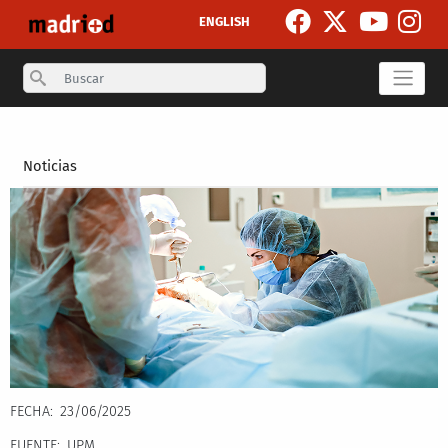
Pasar al contenido principal
ENGLISH
Search
Secondary breadcrumb
Noticias
FECHA
23/06/2025
FUENTE
UPM