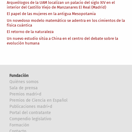
Arqueólogos de la UAM localizan un palacio del siglo XIV en el
interior del Castillo Viejo de Manzanares El Real (Madrid)
El papel de las mujeres en la antigua Mesopotamia
Un novedoso modelo matemático se adentra en los cimientos de la
física cuántica
El retorno de la naturaleza
Un nuevo estudio sitúa a China en el centro del debate sobre la
evolución humana
Fundación
Quiénes somos
Sala de prensa
Premios madri+d
Premios de Ciencia en Español
Publicaciones madri+d
Portal del contratante
Compendio legislativo
Formación
Contacto