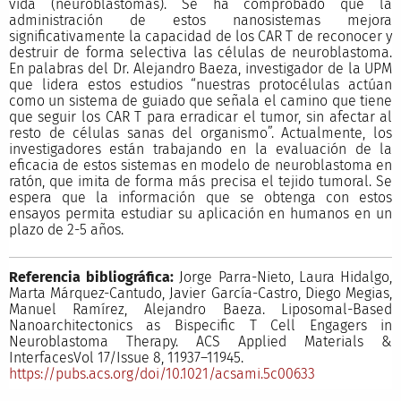
vida (neuroblastomas). Se ha comprobado que la
administración de estos nanosistemas mejora
significativamente la capacidad de los CAR T de reconocer y
destruir de forma selectiva las células de neuroblastoma.
En palabras del Dr. Alejandro Baeza, investigador de la UPM
que lidera estos estudios “nuestras protocélulas actúan
como un sistema de guiado que señala el camino que tiene
que seguir los CAR T para erradicar el tumor, sin afectar al
resto de células sanas del organismo”. Actualmente, los
investigadores están trabajando en la evaluación de la
eficacia de estos sistemas en modelo de neuroblastoma en
ratón, que imita de forma más precisa el tejido tumoral. Se
espera que la información que se obtenga con estos
ensayos permita estudiar su aplicación en humanos en un
plazo de 2-5 años.
Referencia bibliográfica:
Jorge Parra-Nieto, Laura Hidalgo,
Marta Márquez-Cantudo, Javier García-Castro, Diego Megias,
Manuel Ramírez, Alejandro Baeza. Liposomal-Based
Nanoarchitectonics as Bispecific T Cell Engagers in
Neuroblastoma Therapy. ACS Applied Materials &
InterfacesVol 17/Issue 8, 11937–11945.
https://pubs.acs.org/doi/10.1021/acsami.5c00633