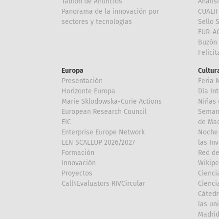
Tablón de Anuncios
Anális
Panorama de la innovación por
CUALI
sectores y tecnologías
Sello 
EUR-A
Buzón 
Felici
Europa
Cultura
Presentación
Feria 
Horizonte Europa
Día In
Marie Sklodowska-Curie Actions
Niñas 
European Research Council
Semana
EIC
de Mad
Enterprise Europe Network
Noche 
EEN SCALEUP 2026/2027
las In
Formación
Red de
Innovación
Wikipe
Proyectos
Cienci
Call4Evaluators RIVCircular
Cienci
Cátedr
las un
Madri