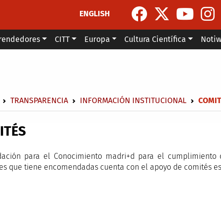
ENGLISH
rendedores
CITT
Europa
Cultura Científica
Noti
escribir enlaces de ayuda a la navegación
TRANSPARENCIA
INFORMACIÓN INSTITUCIONAL
COMIT
ITÉS
ación para el Conocimiento madri+d para el cumplimiento d
es que tiene encomendadas cuenta con el apoyo de comités es