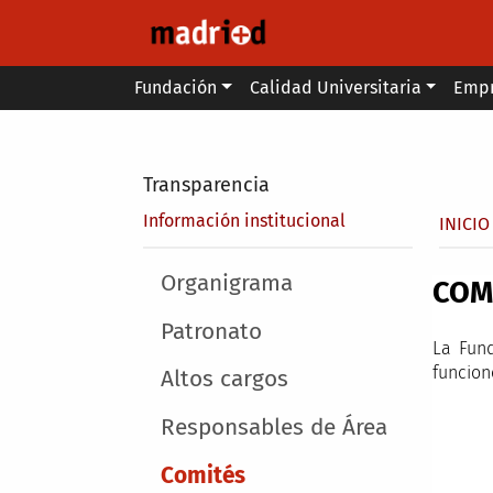
Pasar al contenido principal
Main menu
Fundación
Calidad Universitaria
Emp
Secondary breadcrumb
Transparencia
Sobr
Información institucional
INICIO
Main menu
Organigrama
COM
Patronato
La Fund
funcion
Altos cargos
Responsables de Área
Comités