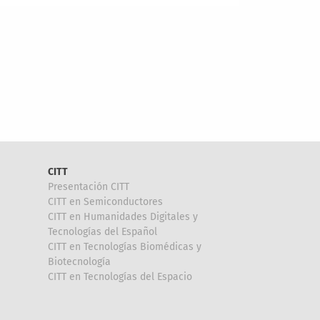
CITT
Presentación CITT
CITT en Semiconductores
CITT en Humanidades Digitales y
Tecnologías del Español
CITT en Tecnologías Biomédicas y
Biotecnología
CITT en Tecnologías del Espacio