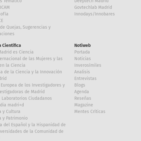
is Temático
Deeptech Madrid
FICAM
Govtechlab Madrid
Sofía
Innodays/Innobares
CE
de Quejas, Sugerencias y
taciones
 Científica
Notiweb
Madrid es Ciencia
Portada
ternacional de las Mujeres y las
Noticias
en la Ciencia
Inverosímiles
 de la Ciencia y la Innovación
Analisis
rid
Entrevistas
Europea de los Investigadores y
Blogs
vestigadoras de Madrid
Agenda
 Laboratorios Ciudadanos
Reseñas
dia madri+d
Magazine
a y Cultura
Mentes Críticas
a y Patrimonio
a del Español y la Hispanidad de
iversidades de la Comunidad de
d