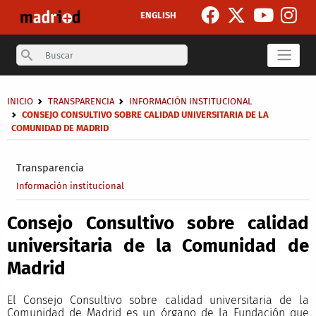
Pasar al contenido principal
ENGLISH
Search
Sobrescribir enlaces de ayuda a la navegación
INICIO
TRANSPARENCIA
INFORMACIÓN INSTITUCIONAL
CONSEJO CONSULTIVO SOBRE CALIDAD UNIVERSITARIA DE LA
COMUNIDAD DE MADRID
Secondary breadcrumb
Transparencia
Información institucional
Consejo Consultivo sobre calidad
universitaria de la Comunidad de
Madrid
El Consejo Consultivo sobre calidad universitaria de la
Comunidad de Madrid es un órgano de la Fundación que