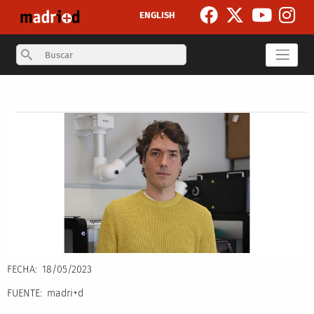
Pasar al contenido principal
ENGLISH
Search
Secondary breadcrumb
FECHA
18/05/2023
FUENTE
madri+d