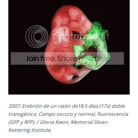
2007: Embrión de un ratón de18.5 días (17x) doble
transgénico, Campo oscuro y normal, fluorescencia
(GFP y RFP). / Gloria Kwon, Memorial Sloan-
Kettering Institute.