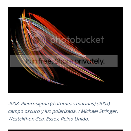
2008: Pleurosigma (diatomeas marinas) (200x),
campo oscuro y luz polarizada. / Michael Stringer,
Westcliff-on-Sea, Essex, Reino Unido.