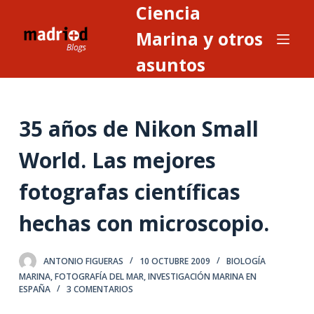
Ciencia
S
a
Marina y otros
l
asuntos
t
a
r
35 años de Nikon Small
a
l
World. Las mejores
c
o
fotografas científicas
n
t
hechas con microscopio.
e
n
ANTONIO FIGUERAS
10 OCTUBRE 2009
BIOLOGÍA
i
MARINA
,
FOTOGRAFÍA DEL MAR
,
INVESTIGACIÓN MARINA EN
d
ESPAÑA
3 COMENTARIOS
o