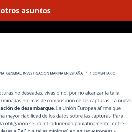
 otros asuntos
INA
,
GENERAL
,
INVESTIGACIÓN MARINA EN ESPAÑA
1 COMENTARIO
pturas no deseadas, vivas o no, por no alcanzar la talla,
erminadas normas de composición de las capturas. La nueva
gación de desembarque
. La Unión Europea afirma que
a mayor fiabilidad de los datos sobre las capturas. Para
, la obligación se irá introduciendo paulatinamente, entre
sujetas a TAC o a tallas mínimas) en aguas europeas.»