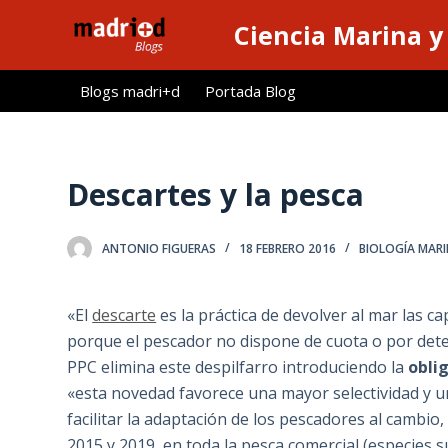
S
Ciencia Marina y
a
l
Blogs madri+d
Portada Blog
t
a
r
a
Descartes y la pesca
l
c
ANTONIO FIGUERAS
18 FEBRERO 2016
BIOLOGÍA MAR
o
n
t
«El
descarte
es la práctica de devolver al mar las ca
e
porque el pescador no dispone de cuota o por det
n
PPC elimina este despilfarro introduciendo la
obli
i
«esta novedad favorece una mayor selectividad y un
d
facilitar la adaptación de los pescadores al cambio
o
2015 y 2019, en toda la pesca comercial (especies 