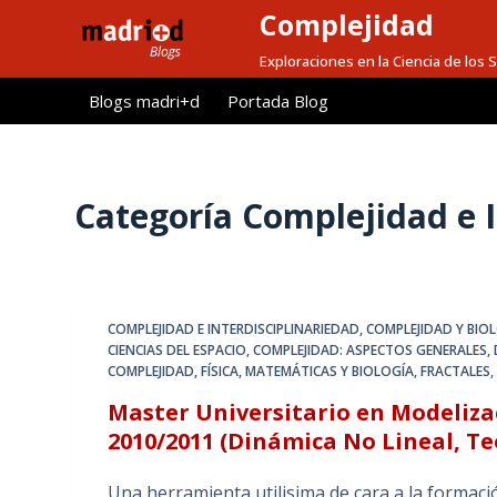
Complejidad
S
a
Exploraciones en la Ciencia de los
l
Blogs madri+d
Portada Blog
t
a
r
a
Categoría
Complejidad e I
l
c
o
n
COMPLEJIDAD E INTERDISCIPLINARIEDAD
,
COMPLEJIDAD Y BIO
t
CIENCIAS DEL ESPACIO
,
COMPLEJIDAD: ASPECTOS GENERALES
,
e
COMPLEJIDAD
,
FÍSICA, MATEMÁTICAS Y BIOLOGÍA
,
FRACTALES
n
Master Universitario en Modeliza
i
2010/2011 (Dinámica No Lineal, Te
d
o
Una herramienta utilisima de cara a la formaci