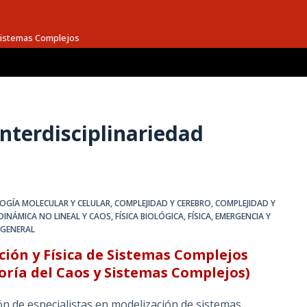
 Sistemas Complejos
nterdisciplinariedad
LOGÍA MOLECULAR Y CELULAR
,
COMPLEJIDAD Y CEREBRO
,
COMPLEJIDAD Y
DINÁMICA NO LINEAL Y CAOS
,
FÍSICA BIOLÓGICA
,
FÍSICA, EMERGENCIA Y
,
GENERAL
ción y Física de Sistemas Complejos
oría del Caos y Sistemas Complejos)
ón de especialistas en modelización de sistemas