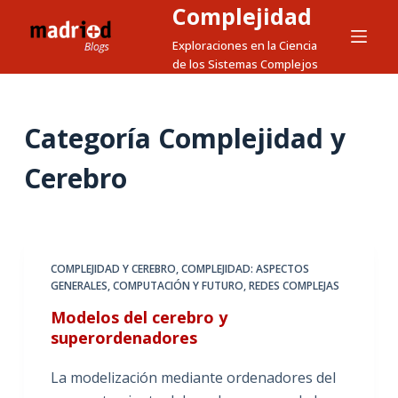
Complejidad
S
a
Exploraciones en la Ciencia
de los Sistemas Complejos
l
t
a
Categoría
Complejidad y
r
a
Cerebro
l
c
o
n
COMPLEJIDAD Y CEREBRO
,
COMPLEJIDAD: ASPECTOS
t
GENERALES
,
COMPUTACIÓN Y FUTURO
,
REDES COMPLEJAS
e
Modelos del cerebro y
n
superordenadores
i
d
La modelización mediante ordenadores del
o