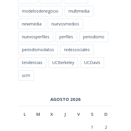
modelosdenegocio
multimedia
newmedia
nuevosmedios
nuevosperfiles
perfiles
periodismo
periodismodatos
redessociales
tendencias
UCBerkeley
UCDavis
ucm
AGOSTO 2026
L
M
X
J
V
S
D
1
2