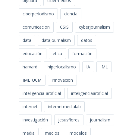
bigdata
cibermedios
ciberperiodismo
ciencia
comunicacion
CSIS
cyberjournalism
data
datajournalism
datos
educación
etica
formación
harvard
hiperlocalismo
IA
IML
IML_UCM
innovacion
inteligencia-artificial
inteligenciaartificial
internet
internetmedialab
investigación
jesusflores
journalism
media
medios
modelos