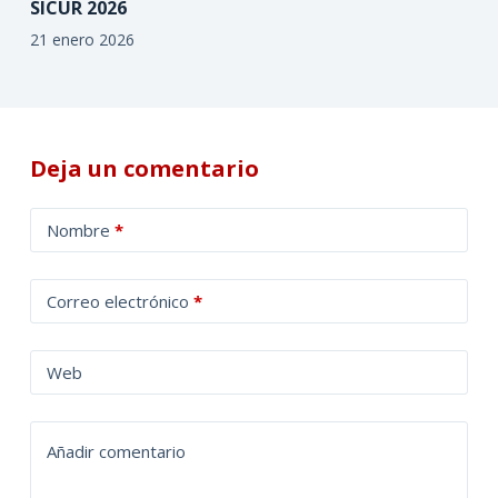
SICUR 2026
21 enero 2026
Deja un comentario
A
Nombre
*
l
t
Correo electrónico
*
e
r
n
Web
a
t
Añadir comentario
i
v