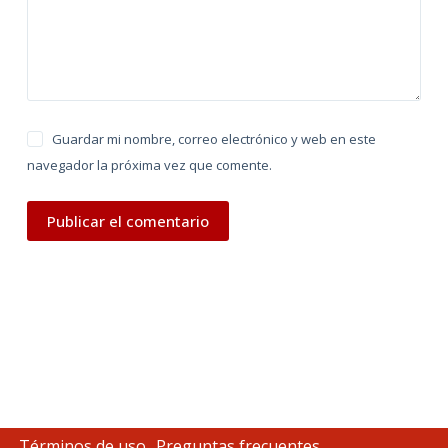
e
:
Guardar mi nombre, correo electrónico y web en este
navegador la próxima vez que comente.
Publicar el comentario
Términos de uso
Preguntas frecuentes