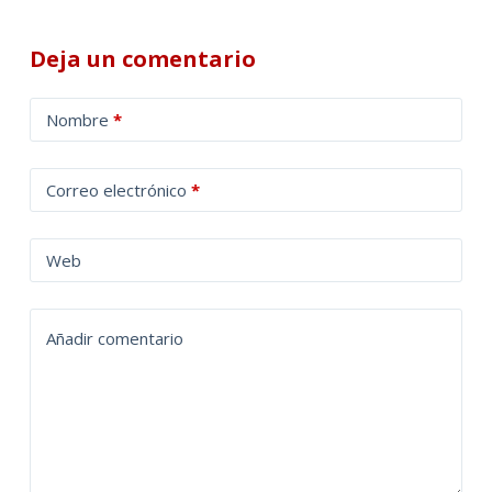
Deja un comentario
A
Nombre
*
l
t
Correo electrónico
*
e
r
n
Web
a
t
Añadir comentario
i
v
e
: