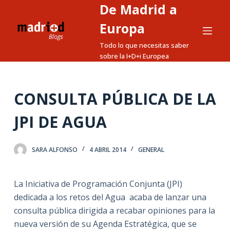
De Madrid a
S
a
Europa
l
Todo lo que necesitas saber
t
sobre la I+D+i Europea
a
r
a
CONSULTA PÚBLICA DE LA
l
JPI DE AGUA
c
o
n
SARA ALFONSO
4 ABRIL 2014
GENERAL
t
e
La Iniciativa de Programación Conjunta (JPI)
n
dedicada a los retos del Agua acaba de lanzar una
i
consulta pública dirigida a recabar opiniones para la
d
nueva versión de su Agenda Estratégica, que se
o