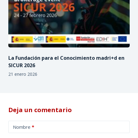
La Fundación para el Conocimiento madri+d en
SICUR 2026
21 enero 2026
Deja un comentario
A
Nombre
*
l