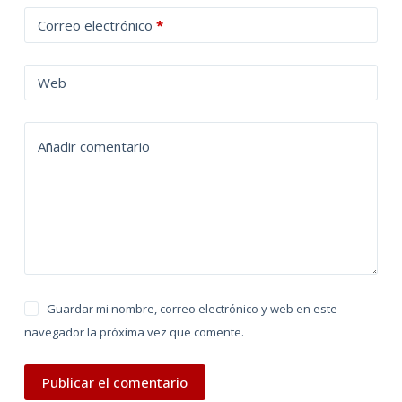
t
Correo electrónico
*
e
r
n
Web
a
t
Añadir comentario
i
v
e
:
Guardar mi nombre, correo electrónico y web en este
navegador la próxima vez que comente.
Publicar el comentario