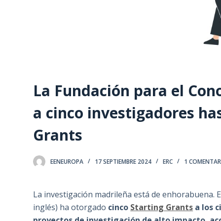
La Fundación para el Co
a cinco investigadores ha
Grants
EENEUROPA
17 SEPTIEMBRE 2024
ERC
1 COMENTAR
La investigación madrileña está de enhorabuena. E
inglés) ha otorgado
cinco
Starting Grants
a los c
proyectos de investigación de alto impacto, a