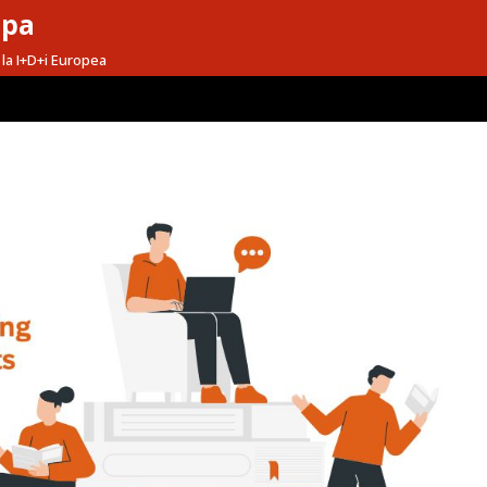
opa
la I+D+i Europea