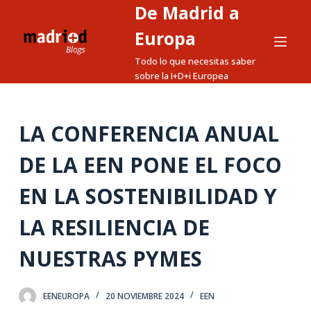
De Madrid a
S
a
Europa
l
Todo lo que necesitas saber
t
sobre la I+D+i Europea
a
r
a
LA CONFERENCIA ANUAL
l
DE LA EEN PONE EL FOCO
c
o
EN LA SOSTENIBILIDAD Y
n
t
LA RESILIENCIA DE
e
n
NUESTRAS PYMES
i
d
EENEUROPA
20 NOVIEMBRE 2024
EEN
o