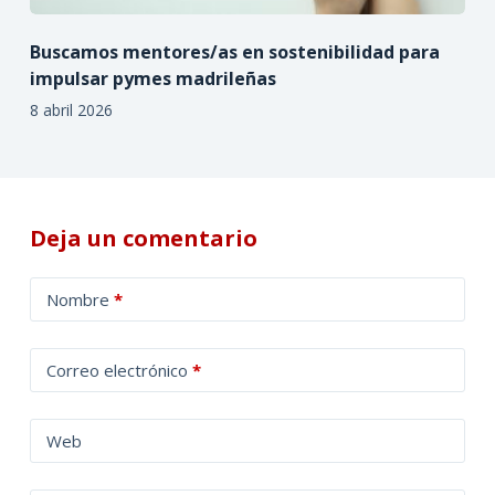
Buscamos mentores/as en sostenibilidad para
impulsar pymes madrileñas
8 abril 2026
Deja un comentario
A
Nombre
*
l
t
Correo electrónico
*
e
r
n
Web
a
t