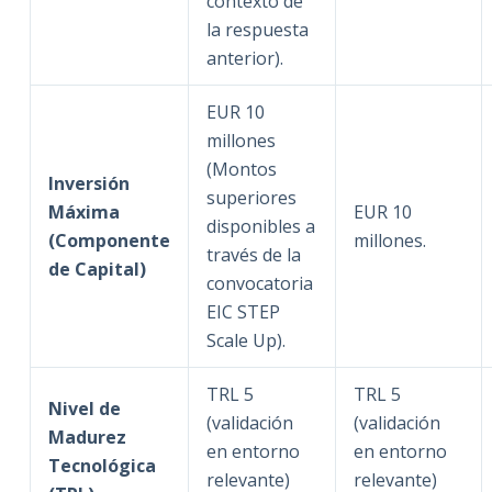
contexto de
la respuesta
anterior).
EUR 10
millones
(Montos
Inversión
superiores
Máxima
EUR 10
disponibles a
(Componente
millones.
través de la
de Capital)
convocatoria
EIC STEP
Scale Up).
TRL 5
TRL 5
Nivel de
(validación
(validación
Madurez
en entorno
en entorno
Tecnológica
relevante)
relevante)