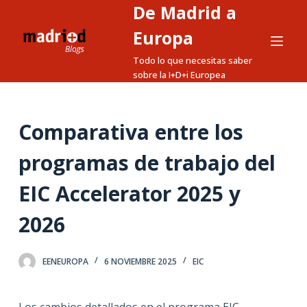
De Madrid a
S
a
Europa
l
Todo lo que necesitas saber
t
sobre la I+D+i Europea
a
r
a
Comparativa entre los
l
programas de trabajo del
c
o
EIC Accelerator 2025 y
n
t
2026
e
n
EENEUROPA
6 NOVIEMBRE 2025
EIC
i
d
o
Los cambios detallados en el programa EIC