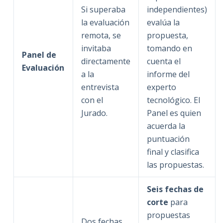
Si superaba
independientes)
la evaluación
evalúa la
remota, se
propuesta,
invitaba
tomando en
Panel de
directamente
cuenta el
Evaluación
a la
informe del
entrevista
experto
con el
tecnológico. El
Jurado.
Panel es quien
acuerda la
puntuación
final y clasifica
las propuestas.
Seis fechas de
corte
para
propuestas
Dos fechas