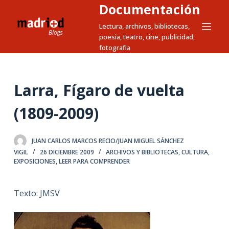
Documentación
S
a
Lectura, archivos, bibliotecas,
poesia, teatro, cine, publicidad,
l
fotografia
t
a
r
Larra, Fígaro de vuelta
a
l
(1809-2009)
c
o
JUAN CARLOS MARCOS RECIO/JUAN MIGUEL SÁNCHEZ
n
VIGIL
26 DICIEMBRE 2009
ARCHIVOS Y BIBLIOTECAS
,
CULTURA
,
t
EXPOSICIONES
,
LEER PARA COMPRENDER
e
n
Texto: JMSV
i
d
o