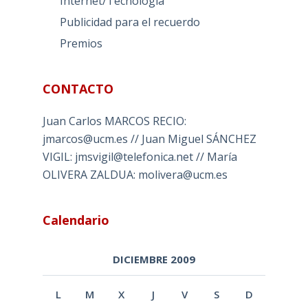
Internet/Tecnología
Publicidad para el recuerdo
Premios
CONTACTO
Juan Carlos MARCOS RECIO:
jmarcos@ucm.es // Juan Miguel SÁNCHEZ
VIGIL: jmsvigil@telefonica.net // María
OLIVERA ZALDUA: molivera@ucm.es
Calendario
DICIEMBRE 2009
L
M
X
J
V
S
D