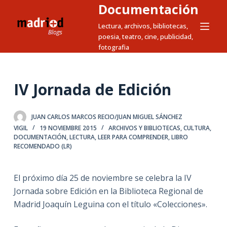
Documentación
S
a
Lectura, archivos, bibliotecas,
poesia, teatro, cine, publicidad,
l
fotografia
t
a
r
IV Jornada de Edición
a
l
c
JUAN CARLOS MARCOS RECIO/JUAN MIGUEL SÁNCHEZ
VIGIL
19 NOVIEMBRE 2015
ARCHIVOS Y BIBLIOTECAS
,
CULTURA
,
o
DOCUMENTACIÓN
,
LECTURA
,
LEER PARA COMPRENDER
,
LIBRO
n
RECOMENDADO (LR)
t
e
El próximo día 25 de noviembre se celebra la IV
n
Jornada sobre Edición en la Biblioteca Regional de
i
Madrid Joaquín Leguina con el título «Colecciones».
d
o