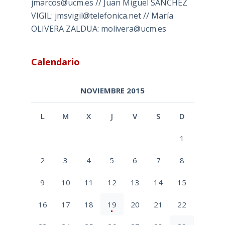
jmarcos@ucm.es // Juan Miguel SÁNCHEZ
VIGIL: jmsvigil@telefonica.net // María
OLIVERA ZALDUA: molivera@ucm.es
Calendario
NOVIEMBRE 2015
L
M
X
J
V
S
D
1
2
3
4
5
6
7
8
9
10
11
12
13
14
15
16
17
18
19
20
21
22