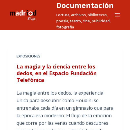
Documentación
S
a
Lectura, archivos, bibliotecas,
poesia, teatro, cine, publicidad,
l
fotografia
t
a
r
a
EXPOSICIONES
l
La magia y la ciencia entre los
c
dedos, en el Espacio Fundación
o
Telefónica
n
t
La magia entre los dedos, la experiencia
e
única para descubrir como Houdini se
n
entrenaba cada día en un gimnasio que para
i
la época era moderno. El flujo de la emoción
d
que corre por las venas cuando descubres
o