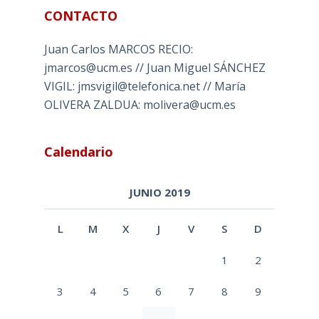
CONTACTO
Juan Carlos MARCOS RECIO:
jmarcos@ucm.es // Juan Miguel SÁNCHEZ
VIGIL: jmsvigil@telefonica.net // María
OLIVERA ZALDUA: molivera@ucm.es
Calendario
JUNIO 2019
L
M
X
J
V
S
D
1
2
3
4
5
6
7
8
9