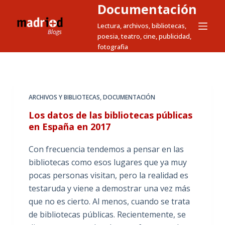
Documentación
S
a
Lectura, archivos, bibliotecas,
poesia, teatro, cine, publicidad,
l
fotografia
t
a
r
a
ARCHIVOS Y BIBLIOTECAS
,
DOCUMENTACIÓN
l
Los datos de las bibliotecas públicas
c
en España en 2017
o
n
Con frecuencia tendemos a pensar en las
t
bibliotecas como esos lugares que ya muy
e
pocas personas visitan, pero la realidad es
n
testaruda y viene a demostrar una vez más
i
que no es cierto. Al menos, cuando se trata
d
de bibliotecas públicas. Recientemente, se
o