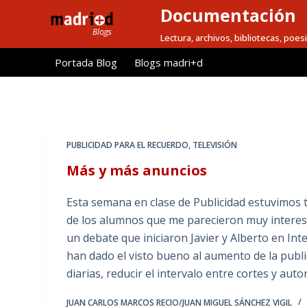
Documentación
S
a
Lectura, archivos, bibliotecas, poesi
l
Portada Blog
Blogs madri+d
t
a
r
a
l
PUBLICIDAD PARA EL RECUERDO
,
TELEVISIÓN
c
Más y más anuncios
o
n
Esta semana en clase de Publicidad estuvimos
t
de los alumnos que me parecieron muy interes
e
un debate que iniciaron Javier y Alberto en Int
n
han dado el visto bueno al aumento de la public
i
diarias, reducir el intervalo entre cortes y aut
d
o
JUAN CARLOS MARCOS RECIO/JUAN MIGUEL SÁNCHEZ VIGIL