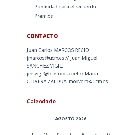
Publicidad para el recuerdo
Premios
CONTACTO
Juan Carlos MARCOS RECIO:
jmarcos@ucm.es // Juan Miguel
SÁNCHEZ VIGIL:
jmsvigil@telefonica.net // María
OLIVERA ZALDUA: molivera@ucm.es
Calendario
AGOSTO 2026
L
M
X
J
V
S
D