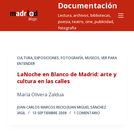
Documentación
S
a
Lectura, archivos, bibliotecas,
poesia, teatro, cine, publicidad,
l
fotografia
t
a
r
a
CULTURA
,
EXPOSICIONES
,
FOTOGRAFÍA
,
MUSEOS
,
VER PARA
l
ENTENDER
c
LaNoche en Blanco de Madrid: arte y
o
cultura en las calles
n
t
María Olivera Zaldua
e
JUAN CARLOS MARCOS RECIO/JUAN MIGUEL SÁNCHEZ
n
VIGIL
13 SEPTIEMBRE 2008
1 COMENTARIO
i
d
o