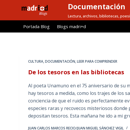
Documentación
S
a
Lectura, archivos, bibliotecas, poesi
l
Portada Blog
Blogs madri+d
t
a
r
a
l
CULTURA
,
DOCUMENTACIÓN
,
LEER PARA COMPRENDER
c
De los tesoros en las bibliotecas
o
n
Al poeta Unamuno en el 75 aniversario de su mu
t
hay tesoros a medida, como los trajes de los s
e
conciencia de que el ruido es perfectamente ev
n
especies raras y recovecos misteriosos donde p
i
depositan tesoros. Esta mañana he ido a mi gr
d
o
JUAN CARLOS MARCOS RECIO/JUAN MIGUEL SÁNCHEZ VIGIL