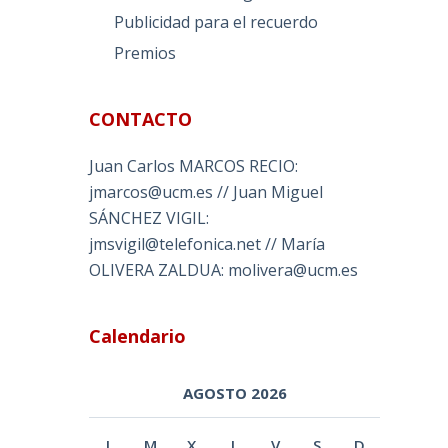
Publicidad para el recuerdo
Premios
CONTACTO
Juan Carlos MARCOS RECIO:
jmarcos@ucm.es // Juan Miguel
SÁNCHEZ VIGIL:
jmsvigil@telefonica.net // María
OLIVERA ZALDUA: molivera@ucm.es
Calendario
AGOSTO 2026
L
M
X
J
V
S
D