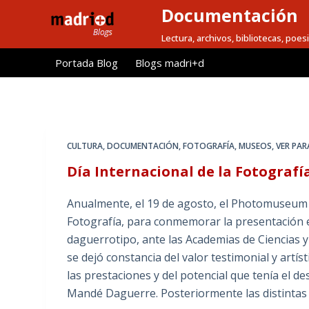
Documentación
S
a
Lectura, archivos, bibliotecas, poesi
l
Portada Blog
Blogs madri+d
t
a
r
a
l
CULTURA
,
DOCUMENTACIÓN
,
FOTOGRAFÍA
,
MUSEOS
,
VER PAR
c
Día Internacional de la Fotografí
o
n
Anualmente, el 19 de agosto, el Photomuseum d
t
Fotografía, para conmemorar la presentación e
e
daguerrotipo, ante las Academias de Ciencias y
n
se dejó constancia del valor testimonial y artís
i
las prestaciones y del potencial que tenía el 
d
Mandé Daguerre. Posteriormente las distinta
o