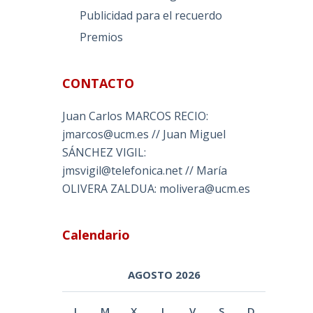
Publicidad para el recuerdo
Premios
CONTACTO
Juan Carlos MARCOS RECIO:
jmarcos@ucm.es // Juan Miguel
SÁNCHEZ VIGIL:
jmsvigil@telefonica.net // María
OLIVERA ZALDUA: molivera@ucm.es
Calendario
AGOSTO 2026
L
M
X
J
V
S
D