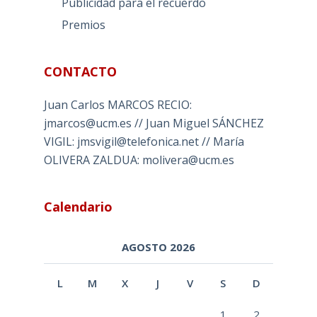
Publicidad para el recuerdo
Premios
CONTACTO
Juan Carlos MARCOS RECIO:
jmarcos@ucm.es // Juan Miguel SÁNCHEZ
VIGIL: jmsvigil@telefonica.net // María
OLIVERA ZALDUA: molivera@ucm.es
Calendario
AGOSTO 2026
L
M
X
J
V
S
D
1
2