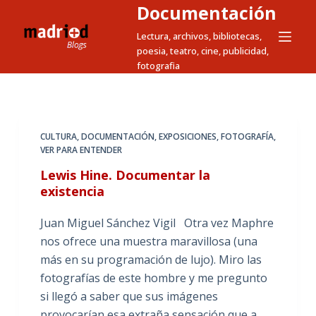
Documentación
S
a
Lectura, archivos, bibliotecas,
poesia, teatro, cine, publicidad,
l
fotografia
t
a
r
a
CULTURA
,
DOCUMENTACIÓN
,
EXPOSICIONES
,
FOTOGRAFÍA
,
l
VER PARA ENTENDER
c
Lewis Hine. Documentar la
o
existencia
n
t
Juan Miguel Sánchez Vigil Otra vez Maphre
e
nos ofrece una muestra maravillosa (una
n
más en su programación de lujo). Miro las
i
fotografías de este hombre y me pregunto
d
si llegó a saber que sus imágenes
o
provocarían esa extraña sensación que a